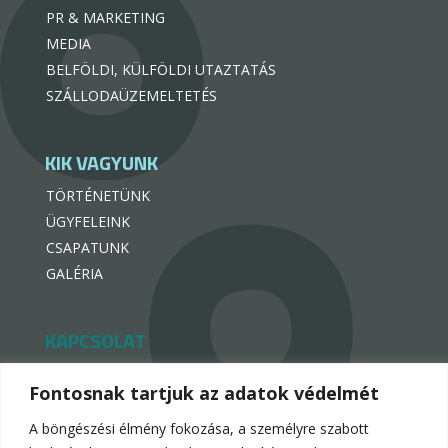
PR & MARKETING
MEDIA
BELFÖLDI, KÜLFÖLDI UTAZTATÁS
SZÁLLODAÜZEMELTETÉS
KIK VAGYUNK
TÖRTÉNETÜNK
ÜGYFELEINK
CSAPATUNK
GALÉRIA
KAPCSOLAT
hello@hotelpremiogroup.com

Fontosnak tartjuk az adatok védelmét
penzugy@hotelpremiogroup.com

A böngészési élmény fokozása, a személyre szabott