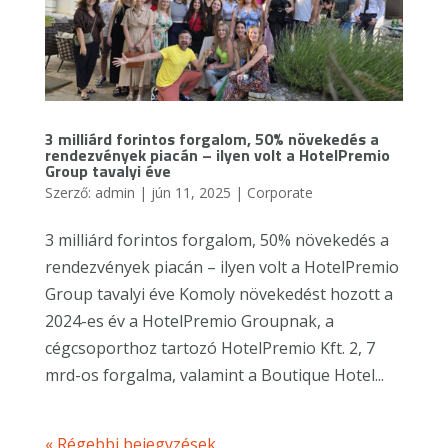
3 milliárd forintos forgalom, 50% növekedés a
rendezvények piacán – ilyen volt a HotelPremio
Group tavalyi éve
Szerző:
admin
|
jún 11, 2025
|
Corporate
3 milliárd forintos forgalom, 50% növekedés a
rendezvények piacán – ilyen volt a HotelPremio
Group tavalyi éve Komoly növekedést hozott a
2024-es év a HotelPremio Groupnak, a
cégcsoporthoz tartozó HotelPremio Kft. 2, 7
mrd-os forgalma, valamint a Boutique Hotel...
« Régebbi bejegyzések