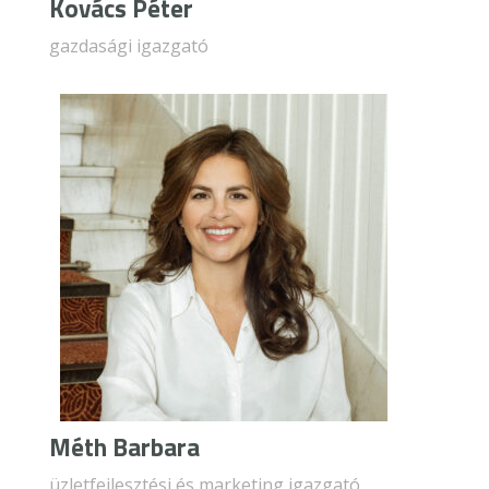
Kovács Péter
gazdasági igazgató
Méth Barbara
üzletfejlesztési és marketing igazgató