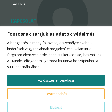
GALÉRIA
KAPCSOLAT
hello@hotelpremiogroup.com

Fontosnak tartjuk az adatok védelmét
penzugy@hotelpremiogroup.com

A böngészési élmény fokozása, a személyre szabott
Office

hirdetések vagy tartalmak megjelenítése, valamint a
forgalom elemzése érdekében sütiket (cookie) használunk.
LinkedIn

A "Mindet elfogadom" gombra kattintva hozzájárulhat a
sütik használatához.
Az összes elfogadása
Hotelpremio Group 2024.
Testreszabás
Adatvédelmi és adatkezelési nyilatkozat
Elutasít