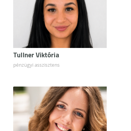
Tullner Viktória
pénzügyi asszisztens