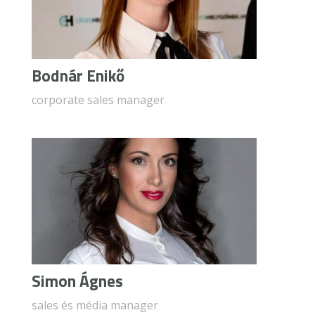
Bodnár Enikő
corporate sales manager
Simon Ágnes
sales és média manager