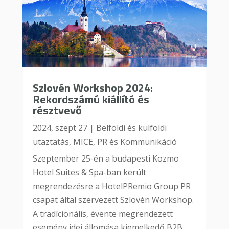
Szlovén Workshop 2024:
Rekordszámú kiállító és
résztvevő
2024, szept 27
|
Belföldi és külföldi
utaztatás
,
MICE
,
PR és Kommunikáció
Szeptember 25-én a budapesti Kozmo
Hotel Suites & Spa-ban került
megrendezésre a HotelPRemio Group PR
csapat által szervezett Szlovén Workshop.
A tradícionális, évente megrendezett
esemény idei állomása kiemelkedő B2B