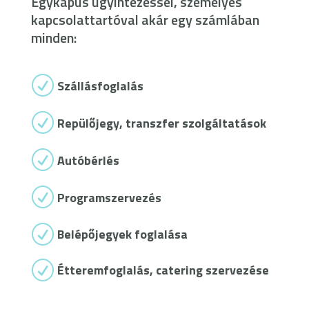
Egykapus ügyintézéssel, személyes
kapcsolattartóval akár egy számlában
minden:
R
Szállásfoglalás
R
Repülőjegy, transzfer szolgáltatások
R
Autóbérlés
R
Programszervezés
R
Belépőjegyek foglalása
R
Étteremfoglalás, catering szervezése