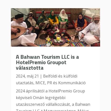
A Bahwan Tourism LLC is a
HotelPremio Groupot
választotta
2024, máj 21
|
Belföldi és külföldi
utaztatás
,
MICE
,
PR és Kommunikáció
2024 áprilisától a HotelPremio Group
képviseli Omán legrégebbi
utazásszervező vállalkozását, a Bahwan
Tourism LLC-t Magyarországon. Május