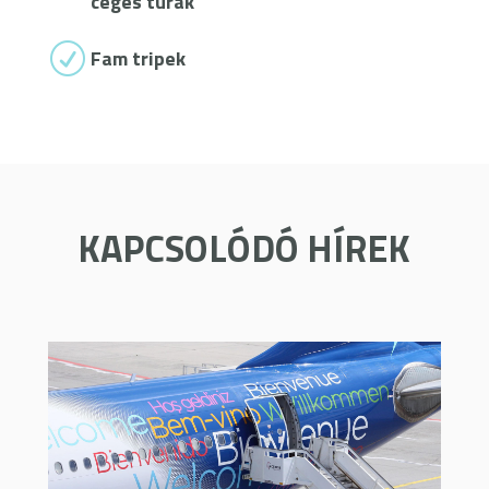
céges túrák
R
Fam tripek
KAPCSOLÓDÓ HÍREK