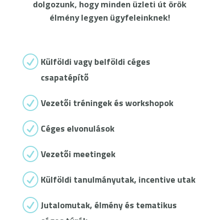
dolgozunk, hogy minden üzleti út örök
élmény legyen ügyfeleinknek!
R
Külföldi vagy belföldi céges
csapatépítő
R
Vezetői tréningek és workshopok
R
Céges elvonulások
R
Vezetői meetingek
R
Külföldi tanulmányutak, incentive utak
R
Jutalomutak, élmény és tematikus