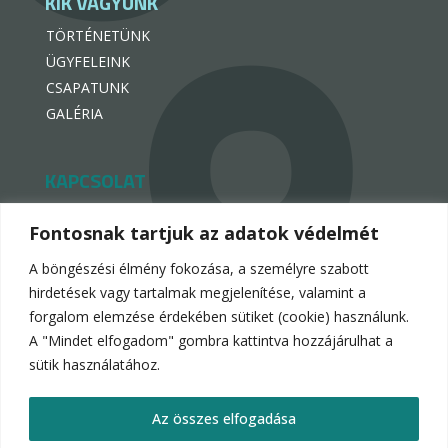
KIK VAGYUNK
TÖRTÉNETÜNK
ÜGYFELEINK
CSAPATUNK
GALÉRIA
KAPCSOLAT
hello@hotelpremiogroup.com

Fontosnak tartjuk az adatok védelmét
penzugy@hotelpremiogroup.com

A böngészési élmény fokozása, a személyre szabott
Office

hirdetések vagy tartalmak megjelenítése, valamint a
forgalom elemzése érdekében sütiket (cookie) használunk.
LinkedIn

A "Mindet elfogadom" gombra kattintva hozzájárulhat a
sütik használatához.
Az összes elfogadása
Hotelpremio Group 2024.