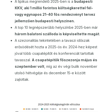
A tipikus megrendelő 2025-ben is a
budapesti
KKV, aki 1 millió forintos költségkerettel fél-
vagy egynapos 21-40 fős rendezvényt tervez
jellemzően budapesti helyszínen.
A top 10 legnépszerűbb helyszínbe 2025-ben már
három balatoni szálloda is képviseltette magát
.
A szezonalitás tekintetében a tavaszi időszak
erősödését hozta a 2025-ös év. 2024-hez képest
jóval több csapatépítőt és konferenciát tartottak
tavasszal.
A csapatépítők főszezonja május és
szeptember volt
, míg az év végi bulik november
utolsó hétvégéje és december 15-e között
zajlottak.