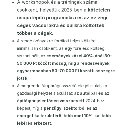
A workshopok és a tréningek száma
csökkent, helyettük 2025-ben a
kötetelen
csapatépítő programokra és az év végi
céges vacsorákra és bulikra költöttek
többet a cégek
.
A rendezvényekre fordított teljes költség
minimálisan csökkent, az egy főre eső költség
viszont nőtt, a
z események közel 40%-ánál 30-
50 000 Ft között mozog, míg a rendezvények
egyharmadában 50-70 000 Ft közötti összegre
jött ki.
A megrendelők iparági összetétele jól mutatja a
gazdasági helyzet alakulását:
az autóipar és az
építőipar jelentősen visszaesett
2024-hez
képest, míg a
pénzügyi szektorból és az
energetika területéről több mint 10%-kal több
lekérés érkezett
.