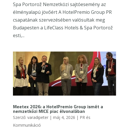
Spa Portorož Nemzetközi sajtóesemény az
élményalapú jövőért A HotelPremio Group PR
csapatának szervezésében valósultak meg
Budapesten a LifeClass Hotels & Spa Portorož
esti,...
Meetex 2026: a HotelPremio Group ismét a
nemzetközi MICE piac élvonalában
Szerző:
varadipeter
|
máj 4, 2026
|
PR és
Kommunikáció