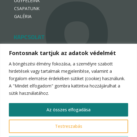
ÜGYFELEINK
CSAPATUNK
GALÉRIA
KAPCSOLAT
hello@hotelpremiogroup.com

Fontosnak tartjuk az adatok védelmét
penzugy@hotelpremiogroup.com

A böngészési élmény fokozása, a személyre szabott
Office

hirdetések vagy tartalmak megjelenítése, valamint a
forgalom elemzése érdekében sütiket (cookie) használunk.
LinkedIn

A "Mindet elfogadom" gombra kattintva hozzájárulhat a
sütik használatához.
Az összes elfogadása
Hotelpremio Group 2024.
Testreszabás
Adatvédelmi és adatkezelési nyilatkozat