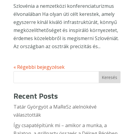
Szlovénia a nemzetközi konferenciaturizmus
élvonalában Ha olyan úti célt kerestek, amely
egyszerre kínál kiváló infrastruktúrát, könnyű
megközelíthetőséget és inspiráló környezetet,
érdemes közelebbről is megismerni Szlovéniát.
Az országban az osztrák precizitás és...
« Régebbi bejegyzések
Keresés
Recent Posts
Tatár Györgyöt a MaReSz alelnökévé
választották
Így csapatépítünk mi – amikor a munka, a
Balaton, a grillparty összeér a Délceg Récében