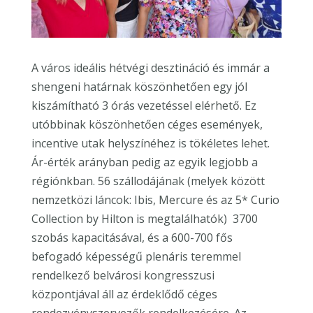
A város ideális hétvégi desztináció és immár a
shengeni határnak köszönhetően egy jól
kiszámítható 3 órás vezetéssel elérhető. Ez
utóbbinak köszönhetően céges események,
incentive utak helyszínéhez is tökéletes lehet.
Ár-érték arányban pedig az egyik legjobb a
régiónkban. 56 szállodájának (melyek között
nemzetközi láncok: Ibis, Mercure és az 5* Curio
Collection by Hilton is megtalálhatók) 3700
szobás kapacitásával, és a 600-700 fős
befogadó képességű plenáris teremmel
rendelkező belvárosi kongresszusi
központjával áll az érdeklődő céges
rendezvényszervezők rendelkezésére. Az