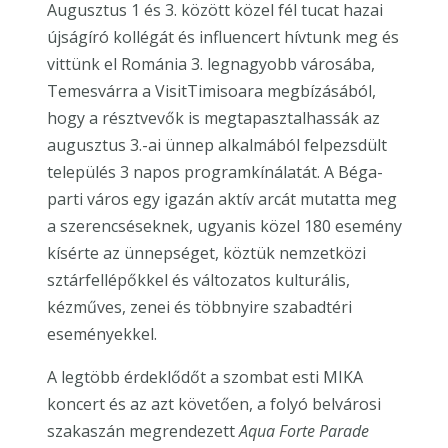
Augusztus 1 és 3. között közel fél tucat hazai
újságíró kollégát és influencert hívtunk meg és
vittünk el Románia 3. legnagyobb városába,
Temesvárra a VisitTimisoara megbízásából,
hogy a résztvevők is megtapasztalhassák az
augusztus 3.-ai ünnep alkalmából felpezsdült
település 3 napos programkínálatát. A Béga-
parti város egy igazán aktív arcát mutatta meg
a szerencséseknek, ugyanis közel 180 esemény
kísérte az ünnepséget, köztük nemzetközi
sztárfellépőkkel és változatos kulturális,
kézműves, zenei és többnyire szabadtéri
eseményekkel.
A legtöbb érdeklődőt a szombat esti MIKA
koncert és az azt követően, a folyó belvárosi
szakaszán megrendezett
Aqua Forte Parade