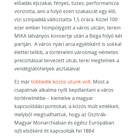
előadás éjszakai, fényes, tüzes, performansza
vonzotta, ami a folyó ezen szakaszát egy élő,
vizi színpaddá változtatta 1,5 órára. Közel 100
ezer ember hömpölygött a város utcáin, terein
MIKA látványos koncertje után a Béga folyó két
partján. A város nyári arca egyébként is sokkal
élettel telibb, a történelmi városmag németes
precizitással tervezett utcái, terei megtelnek a
vendéglátóhelyek asztalaival.
Ez már
többedik közös utunk volt
. Most a
csapatnak alkalma nyílt bepillantani a város
történelmébe – kiemelve a magyar
kapcsolódási pontokat, a közös múlt emlékeit,
melyből megtudhattuk, hogy az Osztrák-
Magyar Monarchiaban és egész Európában
is(!) elsőként itt kapcsolták fel 1884