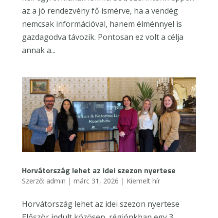
az a jó rendezvény fő ismérve, ha a vendég
nemcsak információval, hanem élménnyel is
gazdagodva távozik. Pontosan ez volt a célja
annak a...
Horvátország lehet az idei szezon nyertese
Szerző:
admin
|
márc 31, 2026
|
Kiemelt hír
Horvátország lehet az idei szezon nyertese
Először indult közösen, régiónkban egy 3