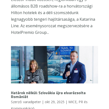
állomásos B2B roadshow-ra a horvátországi
Hilton hotelek és a déli szomszédunk
legnagyobb tengeri hajótársasága, a Katarina
Line. Az eseménysorozat megszervezésére a
HotelPremio Group...
Határok nélkül: Szlovákia újra elvarázsolta
Romániát
Szerző:
varadipeter
|
okt 29, 2025
|
MICE
,
PR és
Kommunikáció