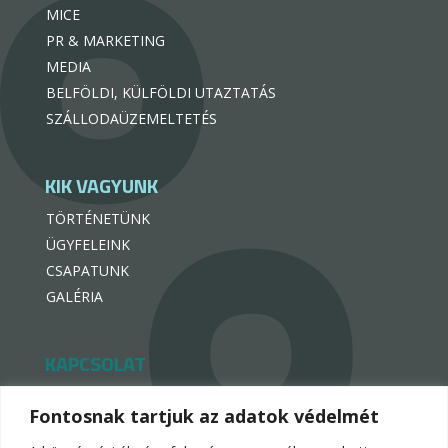
MICE
PR & MARKETING
MEDIA
BELFÖLDI, KÜLFÖLDI UTAZTATÁS
SZÁLLODAÜZEMELTETÉS
KIK VAGYUNK
TÖRTÉNETÜNK
ÜGYFELEINK
CSAPATUNK
GALÉRIA
KAPCSOLAT
hello@hotelpremiogroup.com

Fontosnak tartjuk az adatok védelmét
penzugy@hotelpremiogroup.com
