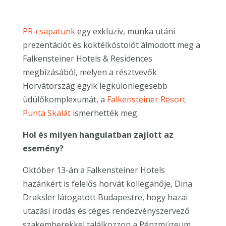
PR-csapatunk
egy
exkluzív, munka utáni
prezentációt és koktélkóstolót álmodott meg
a
Falkensteiner
Hotels &
Residences
megbízásából, melyen a résztvevők
Horvátország egyik legkülönlegesebb
üdülőkomplexumát, a
Falkensteiner
Resort
Punta
Skalát
ismerhették meg.
Hol és milyen hangulatban zajlott az
esemény?
Október 13-án a Falkensteiner Hotels
hazánkért is felelős horvát kolléganője, Dina
Draksler látogatott Budapestre, hogy hazai
utazási irodás és céges rendezvényszervező
szakemberekkel találkozzon a Pénzmúzeum