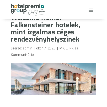
Welcome Home! –
Falkensteiner hotelek,
mint izgalmas céges
rendezvényhelyszínek
Szerző:
admin
|
okt 17, 2025
|
MICE
,
PR és
Kommunikáció