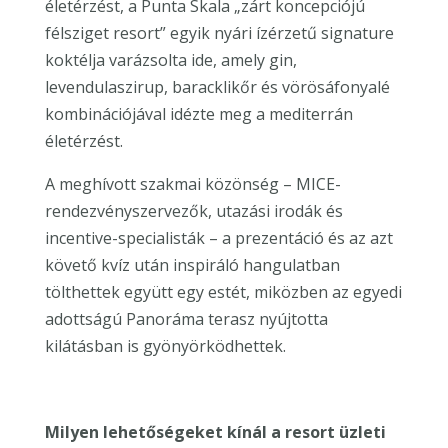
életérzést, a Punta Skala „zárt koncepciójú
félsziget resort” egyik nyári ízérzetű signature
koktélja varázsolta ide, amely gin,
levendulaszirup, baracklikőr és vörösáfonyalé
kombinációjával idézte meg a mediterrán
életérzést.
A meghívott szakmai közönség – MICE-
rendezvényszervezők, utazási irodák és
incentive-specialisták – a prezentáció és az azt
követő kvíz után inspiráló hangulatban
tölthettek együtt egy estét, miközben az egyedi
adottságú Panoráma terasz nyújtotta
kilátásban is gyönyörködhettek.
Milyen lehetőségeket kínál a resort üzleti