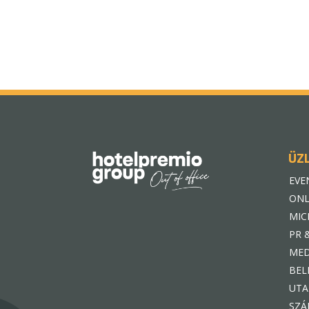
ÜZ
EVE
ONL
MIC
PR 
MED
BEL
UTA
SZÁ