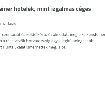
iner hotelek, mint izgalmas céges
mmunikáció
rezentációt és koktélkóstolót álmodott meg a Falkensteine
n a résztvevők Horvátország egyik legkülönlegesebb
 Punta Skalát ismerhették meg. Hol...