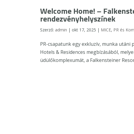
Welcome Home! – Falkenste
rendezvényhelyszínek
Szerző:
admin
|
okt 17, 2025
|
MICE
,
PR és Ko
PR-csapatunk egy exkluzív, munka utáni p
Hotels & Residences megbízásából, melye
üdülőkomplexumát, a Falkensteiner Resort