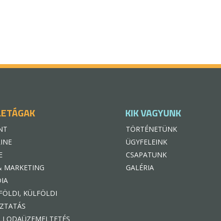
LETÁGAK
KIK VAGYUNK
NT
TÖRTÉNETÜNK
INE
ÜGYFELEINK
E
CSAPATUNK
& MARKETING
GALÉRIA
IA
FÖLDI, KÜLFÖLDI
ZTATÁS
LLODAÜZEMELTETÉS