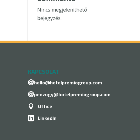
Nincs megjeleníthető
bejegyzés.
KAPCSOLAT
hello@hotelpremiogroup.com

penzugy@hotelpremiogroup.com

Office

LinkedIn
