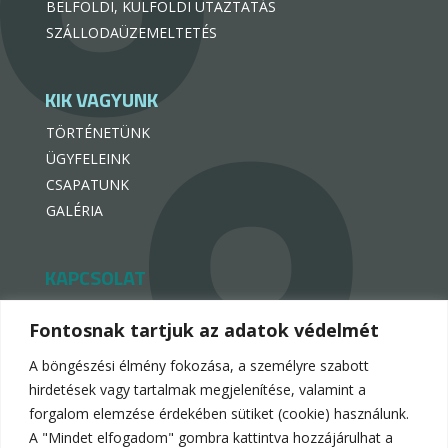
BELFÖLDI, KÜLFÖLDI UTAZTATÁS
SZÁLLODAÜZEMELTETÉS
KIK VAGYUNK
TÖRTÉNETÜNK
ÜGYFELEINK
CSAPATUNK
GALÉRIA
KAPCSOLAT
hello@hotelpremiogroup.com

Fontosnak tartjuk az adatok védelmét
penzugy@hotelpremiogroup.com

A böngészési élmény fokozása, a személyre szabott
Office

hirdetések vagy tartalmak megjelenítése, valamint a
forgalom elemzése érdekében sütiket (cookie) használunk.
LinkedIn

A "Mindet elfogadom" gombra kattintva hozzájárulhat a