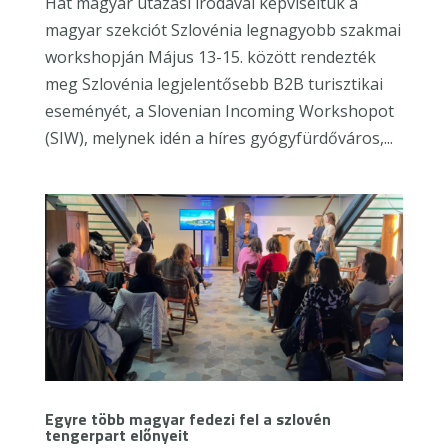
Hat magyar utazási irodával képviseltük a
magyar szekciót Szlovénia legnagyobb szakmai
workshopján Május 13-15. között rendezték
meg Szlovénia legjelentősebb B2B turisztikai
eseményét, a Slovenian Incoming Workshopot
(SIW), melynek idén a híres gyógyfürdőváros,...
Egyre több magyar fedezi fel a szlovén
tengerpart előnyeit