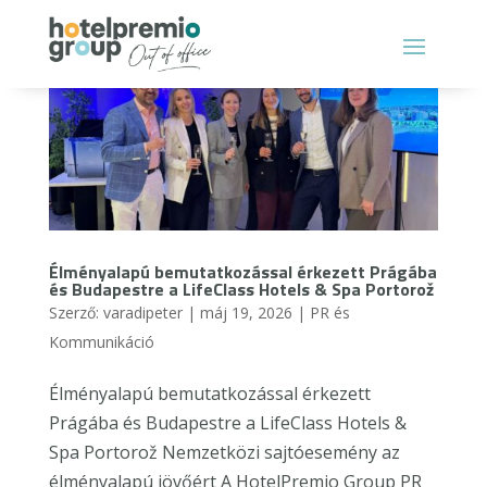
Élményalapú bemutatkozással érkezett Prágába
és Budapestre a LifeClass Hotels & Spa Portorož
Szerző:
varadipeter
|
máj 19, 2026
|
PR és
Kommunikáció
Élményalapú bemutatkozással érkezett
Prágába és Budapestre a LifeClass Hotels &
Spa Portorož Nemzetközi sajtóesemény az
élményalapú jövőért A HotelPremio Group PR