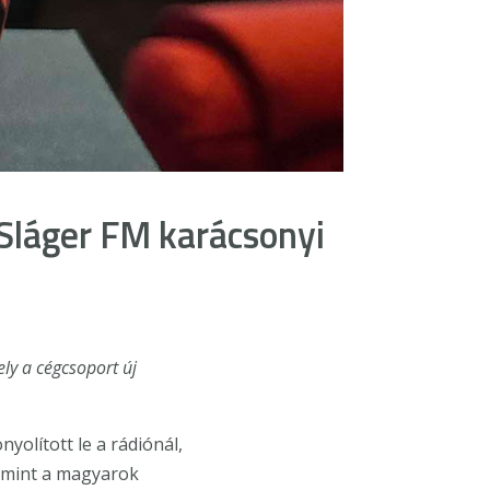
 Sláger FM karácsonyi
ly a cégcsoport új
olított le a rádiónál,
 mint a magyarok