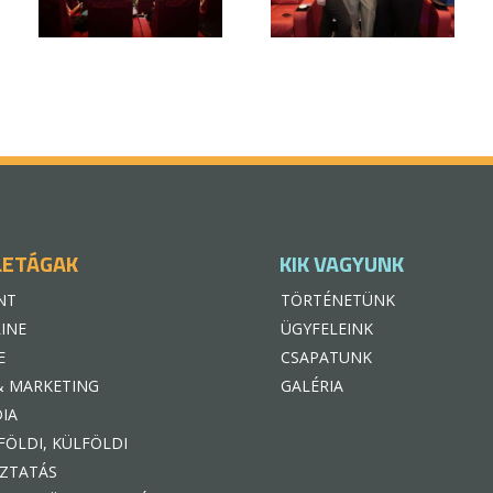
LETÁGAK
KIK VAGYUNK
NT
TÖRTÉNETÜNK
INE
ÜGYFELEINK
E
CSAPATUNK
& MARKETING
GALÉRIA
IA
FÖLDI, KÜLFÖLDI
ZTATÁS