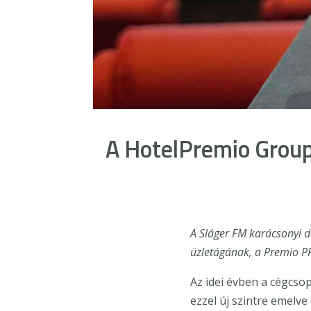
A HotelPremio Group 
A Sláger FM karácsonyi d
üzletágának, a Premio PR
Az idei évben a cégcso
ezzel új szintre emel