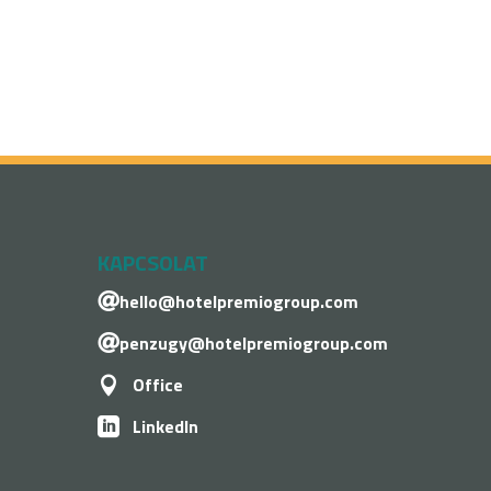
KAPCSOLAT
hello@hotelpremiogroup.com

penzugy@hotelpremiogroup.com

Office

LinkedIn
