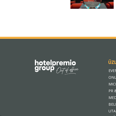
ÜZ
EVE
ONL
MIC
PR 
MED
BEL
UTA