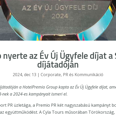
nyerte az Év Új Ügyfele díjat a
díjátadóján
2024, dec 13
|
Corporate
,
PR és Kommunikáció
íjátadóján a HotelPremio Group kapta az Év Új Ügyfele díjat, ame
-nek a 2024-es kampányait ismeri el.
port PR üzletága, a Premio PR két nagyszabású kampányt bony
ve az együttműködést. A Cyla Tours műsorában Törökország,