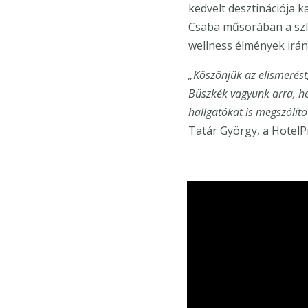
kedvelt desztinációja k
Csaba műsorában a szlo
wellness élmények irán
„Köszönjük az elismerést
Büszkék vagyunk arra, h
hallgatókat is megszólít
Tatár György, a HotelP