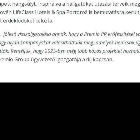
apott hangsúlyt, inspirálva a hallgatókat utazási terveik meg
vén LifeClass Hotels & Spa Portorož is bemutatásra került,
t érdeklődőket célozta.
, jóleső visszaigazolása annak, hogy a Premio PR erőfeszítései v
ogy olyan kampányokat valósíthattunk meg, amelyek nemcsak üg
ották. Reméljük, hogy 2025-ben még több közös projektet hozhatu
remio Group ügyvezető igazgatója a díj kapcsán.