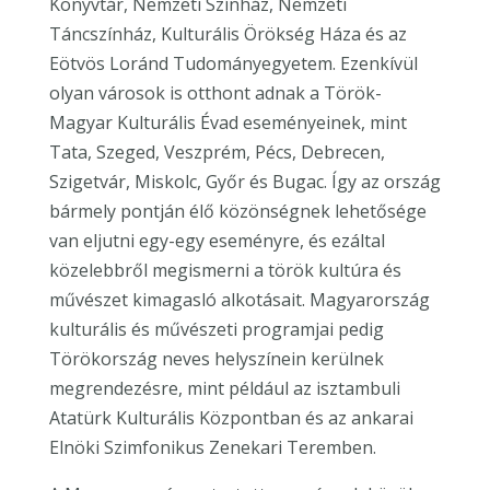
Könyvtár, Nemzeti Színház, Nemzeti
Táncszínház, Kulturális Örökség Háza és az
Eötvös Loránd Tudományegyetem. Ezenkívül
olyan városok is otthont adnak a Török-
Magyar Kulturális Évad eseményeinek, mint
Tata, Szeged, Veszprém, Pécs, Debrecen,
Szigetvár, Miskolc, Győr és Bugac. Így az ország
bármely pontján élő közönségnek lehetősége
van eljutni egy-egy eseményre, és ezáltal
közelebbről megismerni a török kultúra és
művészet kimagasló alkotásait. Magyarország
kulturális és művészeti programjai pedig
Törökország neves helyszínein kerülnek
megrendezésre, mint például az isztambuli
Atatürk Kulturális Központban és az ankarai
Elnöki Szimfonikus Zenekari Teremben.