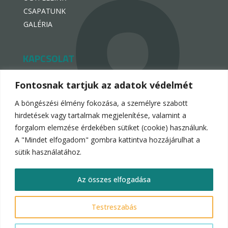
CSAPATUNK
GALÉRIA
KAPCSOLAT
hello@hotelpremiogroup.com

Fontosnak tartjuk az adatok védelmét
penzugy@hotelpremiogroup.com

A böngészési élmény fokozása, a személyre szabott
Office

hirdetések vagy tartalmak megjelenítése, valamint a
forgalom elemzése érdekében sütiket (cookie) használunk.
LinkedIn

A "Mindet elfogadom" gombra kattintva hozzájárulhat a
sütik használatához.
Az összes elfogadása
Hotelpremio Group 2024.
Testreszabás
Adatvédelmi és adatkezelési nyilatkozat