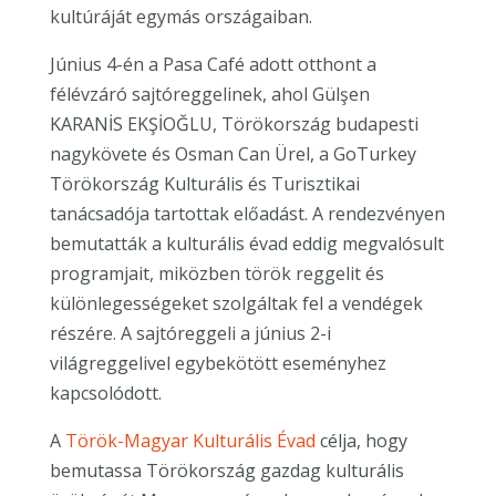
kultúráját egymás országaiban.
Június 4-én a Pasa Café adott otthont a
félévzáró sajtóreggelinek, ahol Gülşen
KARANİS EKŞİOĞLU, Törökország budapesti
nagykövete és Osman Can Ürel, a GoTurkey
Törökország Kulturális és Turisztikai
tanácsadója tartottak előadást. A rendezvényen
bemutatták a kulturális évad eddig megvalósult
programjait, miközben török reggelit és
különlegességeket szolgáltak fel a vendégek
részére. A sajtóreggeli a június 2-i
világreggelivel egybekötött eseményhez
kapcsolódott.
A
Török-Magyar Kulturális Évad
célja, hogy
bemutassa Törökország gazdag kulturális