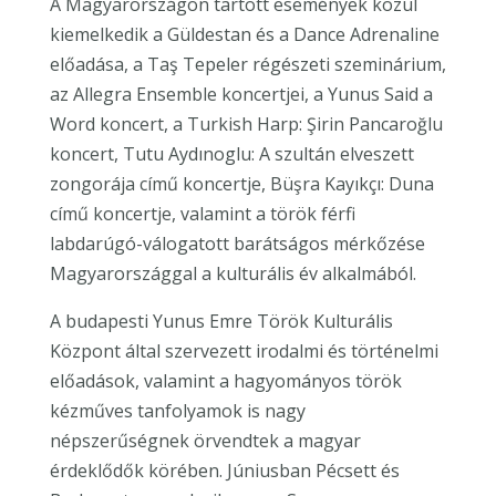
A Magyarországon tartott események közül
kiemelkedik a Güldestan és a Dance Adrenaline
előadása, a Taş Tepeler régészeti szeminárium,
az Allegra Ensemble koncertjei, a Yunus Said a
Word koncert, a Turkish Harp: Şirin Pancaroğlu
koncert, Tutu Aydınoglu: A szultán elveszett
zongorája című koncertje, Büşra Kayıkçı: Duna
című koncertje, valamint a török férfi
labdarúgó-válogatott barátságos mérkőzése
Magyarországgal a kulturális év alkalmából.
A budapesti Yunus Emre Török Kulturális
Központ által szervezett irodalmi és történelmi
előadások, valamint a hagyományos török
kézműves tanfolyamok is nagy
népszerűségnek örvendtek a magyar
érdeklődők körében. Júniusban Pécsett és