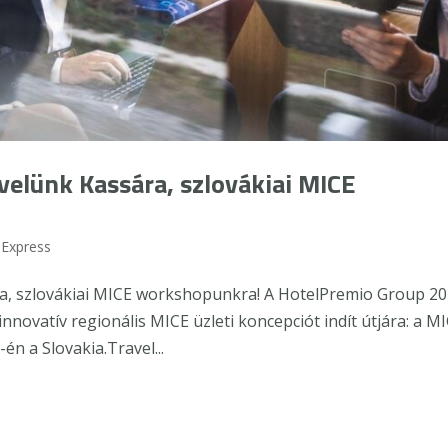
 velünk Kassára, szlovákiai MICE
 Express
ra, szlovákiai MICE workshopunkra! A HotelPremio Group 20
nnovatív regionális MICE üzleti koncepciót indít útjára: a M
én a Slovakia.Travel...