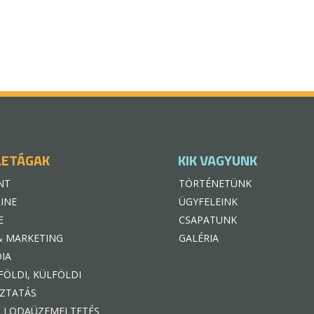
LETÁGAK
KIK VAGYUNK
NT
TÖRTÉNETÜNK
INE
ÜGYFELEINK
E
CSAPATUNK
& MARKETING
GALÉRIA
IA
FÖLDI, KÜLFÖLDI
ZTATÁS
LLODAÜZEMELTETÉS