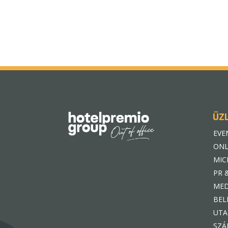
ÜZ
EVE
ONL
MIC
PR 
MED
BEL
UTA
SZÁ