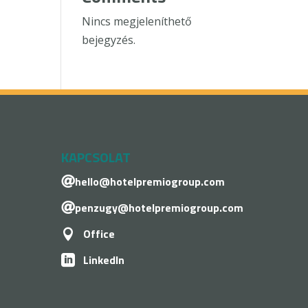
Nincs megjeleníthető
bejegyzés.
KAPCSOLAT
hello@hotelpremiogroup.com

penzugy@hotelpremiogroup.com

Office

LinkedIn
