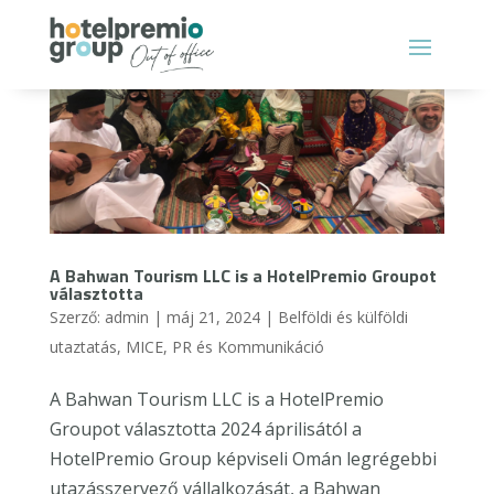
A Bahwan Tourism LLC is a HotelPremio Groupot
választotta
Szerző:
admin
|
máj 21, 2024
|
Belföldi és külföldi
utaztatás
,
MICE
,
PR és Kommunikáció
A Bahwan Tourism LLC is a HotelPremio
Groupot választotta 2024 áprilisától a
HotelPremio Group képviseli Omán legrégebbi
utazásszervező vállalkozását, a Bahwan