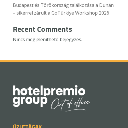
Budapest és Törökország találkozása a Dunán
– sikerrel zárult a GoTürkiye Workshop 2026
Recent Comments
Nincs megjeleníthető bejegyzés.
ÜZLETÁGAK