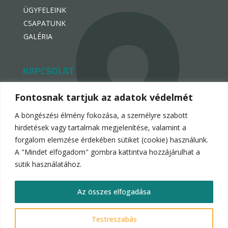
ÜGYFELEINK
CSAPATUNK
GALÉRIA
KAPCSOLAT
hello@hotelpremiogroup.com

Fontosnak tartjuk az adatok védelmét
penzugy@hotelpremiogroup.com

A böngészési élmény fokozása, a személyre szabott
Office

hirdetések vagy tartalmak megjelenítése, valamint a
forgalom elemzése érdekében sütiket (cookie) használunk.
LinkedIn

A "Mindet elfogadom" gombra kattintva hozzájárulhat a
sütik használatához.
Az összes elfogadása
Hotelpremio Group 2024.
Testreszabás
Adatvédelmi és adatkezelési nyilatkozat