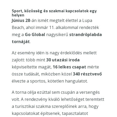
Sport, közösség és szakmai kapcsolatok egy
helyen
Június 28
-án ismét megtelt élettel a Lupa
Beach, ahol immár 11. alkalommal rendezték
meg a
Go Global
nagysikerű
strandröplabda
tornáját
.
Az esemény idén is nagy érdeklődés mellett
zajlott: több mint
30 utazási iroda
képviseltette magát,
16 lelkes csapat
mérte
össze tudását, miközben közel
340 résztvevő
élvezte a sportos, kötetlen hangulatot.
A torna célja ezúttal sem csupán a versengés
volt. A rendezvény kiváló lehetőséget teremtett
a turisztikai szakma szereplőinek arra, hogy
kapcsolatokat építsenek, tapasztalatot