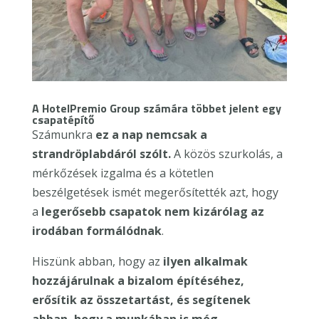
A HotelPremio Group számára többet jelent egy
csapatépítő
Számunkra
ez a nap nemcsak a
strandröplabdáról szólt.
A közös szurkolás, a
mérkőzések izgalma és a kötetlen
beszélgetések ismét megerősítették azt, hogy
a
legerősebb csapatok nem kizárólag az
irodában formálódnak
.
Hiszünk abban, hogy az
ilyen alkalmak
hozzájárulnak a bizalom építéséhez,
erősítik az összetartást, és segítenek
abban, hogy a munkában is még