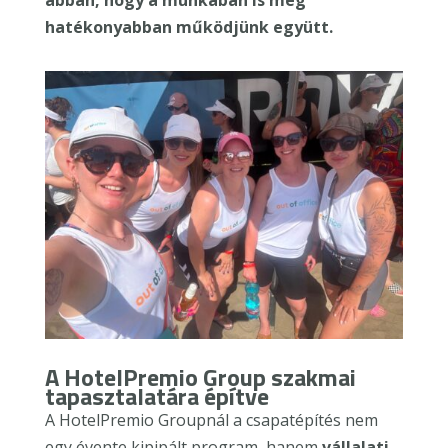
hatékonyabban működjünk együtt.
A HotelPremio Group szakmai
tapasztalatára építve
A HotelPremio Groupnál a csapatépítés nem
egy évente kipipált program, hanem
vállalati